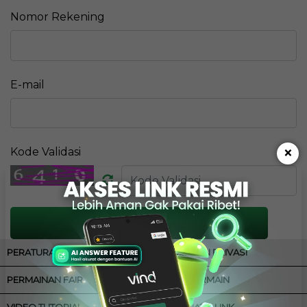
Nomor Rekening
E-mail
×
Kode Validasi
PROSES
PERATURAN
KEBIJAKAN PRIVASI
PERMAINAN FAIR
CARA BERMAIN
VIDEO TUTORIAL
ALTERNATIF LINK